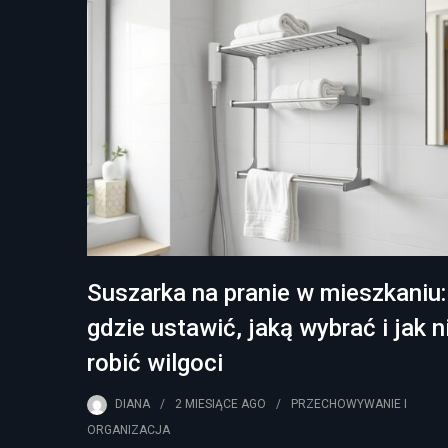
Suszarka na pranie w mieszkaniu:
gdzie ustawić, jaką wybrać i jak n
robić wilgoci
DIANA
2 MIESIĄCE
AGO
PRZECHOWYWANIE I
ORGANIZACJA