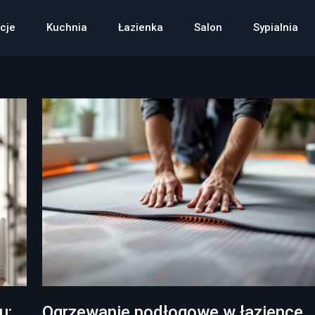
cje
Kuchnia
Łazienka
Salon
Sypialnia
u:
Ogrzewanie podłogowe w łazience