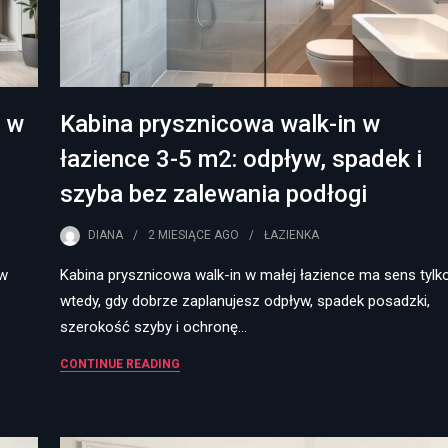
 w
Kabina prysznicowa walk-in w
łazience 3-5 m2: odpływ, spadek i
szyba bez zalewania podłogi
DIANA
2 MIESIĄCE
AGO
ŁAZIENKA
 w
Kabina prysznicowa walk-in w małej łazience ma sens tylk
wtedy, gdy dobrze zaplanujesz odpływ, spadek posadzki,
szerokość szyby i ochronę…
CONTINUE READING