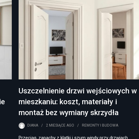
Uszczelnienie drzwi wejściowych w
ie
mieszkaniu: koszt, materiały i
montaż bez wymiany skrzydła
DIANA
2 MIESIĄCE
AGO
REMONTY I BUDOWA
Przeciąg, zapachy z klatki i szum windy przy drzwiach