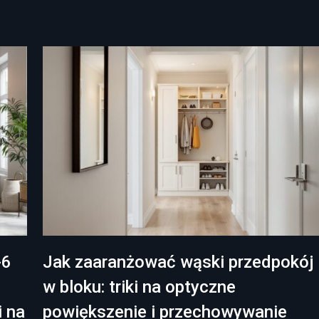
-6
Jak zaaranżować wąski przedpokój
w bloku: triki na optyczne
i na
powiększenie i przechowywanie