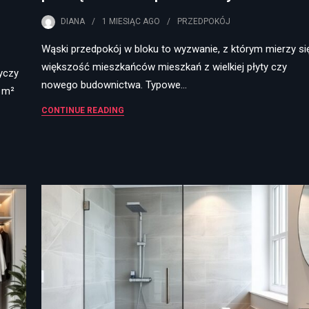
DIANA
1 MIESIĄC
AGO
PRZEDPOKÓJ
Wąski przedpokój w bloku to wyzwanie, z którym mierzy si
większość mieszkańców mieszkań z wielkiej płyty czy
yczy
nowego budownictwa. Typowe…
6 m²
CONTINUE READING