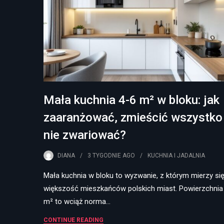
Mała kuchnia 4-6 m² w bloku: jak
zaaranżować, zmieścić wszystko 
nie zwariować?
DIANA
3 TYGODNIE
AGO
KUCHNIA I JADALNIA
Mała kuchnia w bloku to wyzwanie, z którym mierzy si
większość mieszkańców polskich miast. Powierzchnia
m² to wciąż norma…
CONTINUE READING