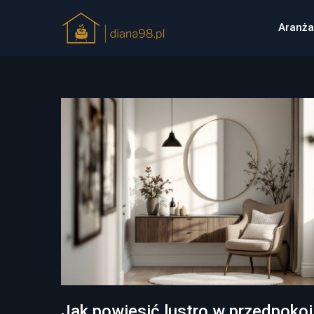
Aranża
Jak powiesić lustro w przedpokoj