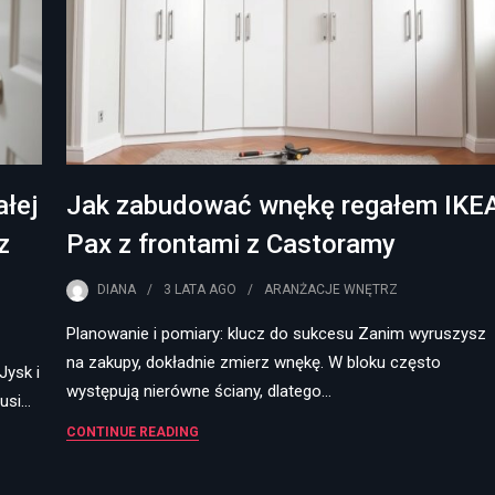
łej
Jak zabudować wnękę regałem IKE
z
Pax z frontami z Castoramy
DIANA
3 LATA
AGO
ARANŻACJE WNĘTRZ
Planowanie i pomiary: klucz do sukcesu Zanim wyruszysz
na zakupy, dokładnie zmierz wnękę. W bloku często
Jysk i
występują nierówne ściany, dlatego…
usi…
CONTINUE READING