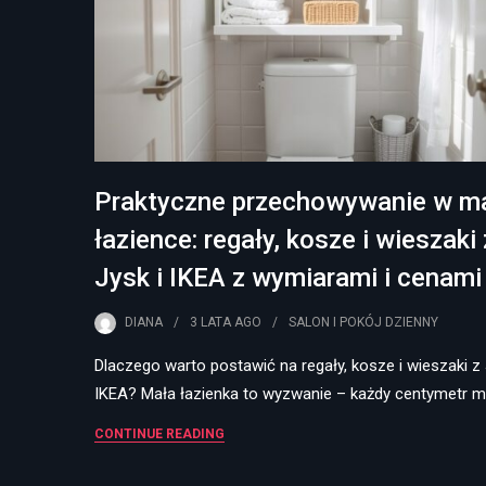
Praktyczne przechowywanie w ma
łazience: regały, kosze i wieszaki 
Jysk i IKEA z wymiarami i cenami
DIANA
3 LATA
AGO
SALON I POKÓJ DZIENNY
Dlaczego warto postawić na regały, kosze i wieszaki z 
IKEA? Mała łazienka to wyzwanie – każdy centymetr m
CONTINUE READING