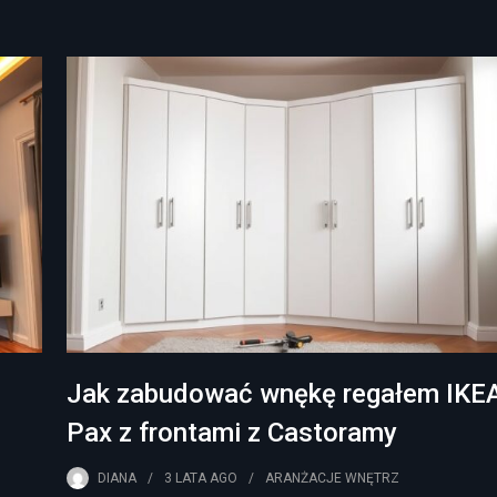
Jak zabudować wnękę regałem IKE
Pax z frontami z Castoramy
DIANA
3 LATA
AGO
ARANŻACJE WNĘTRZ