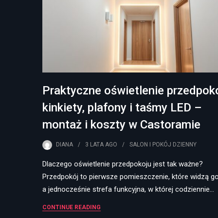
Praktyczne oświetlenie przedpoko
kinkiety, plafony i taśmy LED –
montaż i koszty w Castoramie
DIANA
3 LATA
AGO
SALON I POKÓJ DZIENNY
Dlaczego oświetlenie przedpokoju jest tak ważne?
Przedpokój to pierwsze pomieszczenie, które widzą go
a jednocześnie strefa funkcyjna, w której codziennie…
CONTINUE READING