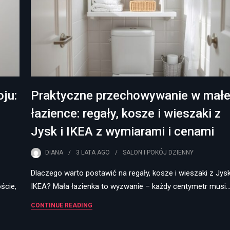
ju:
Praktyczne przechowywanie w małe
łazience: regały, kosze i wieszaki z
Jysk i IKEA z wymiarami i cenami
DIANA
3 LATA
AGO
SALON I POKÓJ DZIENNY
Dlaczego warto postawić na regały, kosze i wieszaki z Jysk
ście,
IKEA? Mała łazienka to wyzwanie – każdy centymetr musi
CONTINUE READING