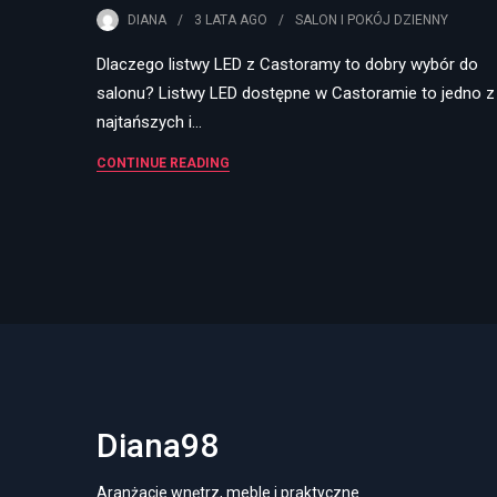
DIANA
3 LATA
AGO
SALON I POKÓJ DZIENNY
Dlaczego listwy LED z Castoramy to dobry wybór do
salonu? Listwy LED dostępne w Castoramie to jedno z
najtańszych i…
CONTINUE READING
Diana98
Aranżacje wnętrz, meble i praktyczne