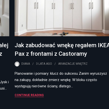
łej
Jak zabudować wnękę regałem IKE
z
Pax z frontami z Castoramy
DIANA
3 LATA
AGO
ARANŻACJE WNĘTRZ
Planowanie i pomiary: klucz do sukcesu Zanim wyruszysz
na zakupy, dokładnie zmierz wnękę. W bloku często
Jysk i
występują nierówne ściany, dlatego…
usi…
CONTINUE READING