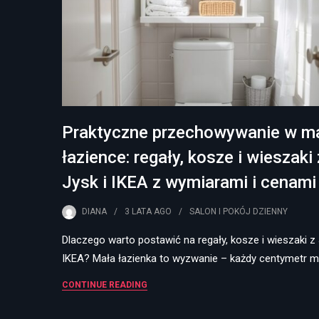
Praktyczne przechowywanie w ma
łazience: regały, kosze i wieszaki 
Jysk i IKEA z wymiarami i cenami
DIANA
3 LATA
AGO
SALON I POKÓJ DZIENNY
Dlaczego warto postawić na regały, kosze i wieszaki z 
IKEA? Mała łazienka to wyzwanie – każdy centymetr m
CONTINUE READING