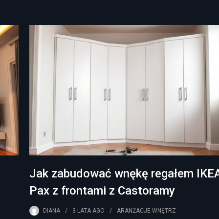
Jak zabudować wnękę regałem IKE
Pax z frontami z Castoramy
DIANA
3 LATA
AGO
ARANŻACJE WNĘTRZ