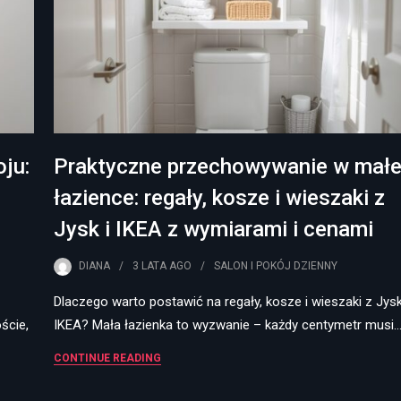
ju:
Praktyczne przechowywanie w małe
łazience: regały, kosze i wieszaki z
Jysk i IKEA z wymiarami i cenami
DIANA
3 LATA
AGO
SALON I POKÓJ DZIENNY
Dlaczego warto postawić na regały, kosze i wieszaki z Jysk
ście,
IKEA? Mała łazienka to wyzwanie – każdy centymetr musi
CONTINUE READING