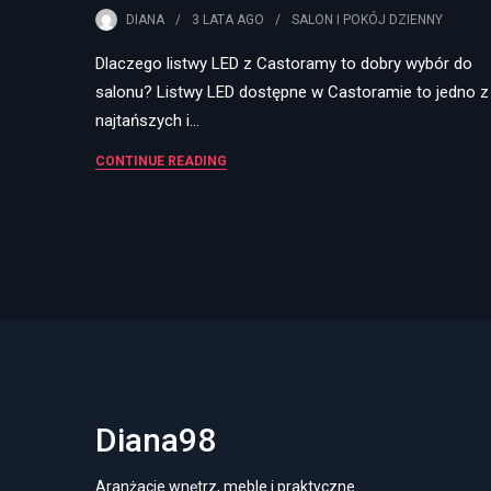
DIANA
3 LATA
AGO
SALON I POKÓJ DZIENNY
Dlaczego listwy LED z Castoramy to dobry wybór do
salonu? Listwy LED dostępne w Castoramie to jedno z
najtańszych i…
CONTINUE READING
Diana98
Aranżacje wnętrz, meble i praktyczne