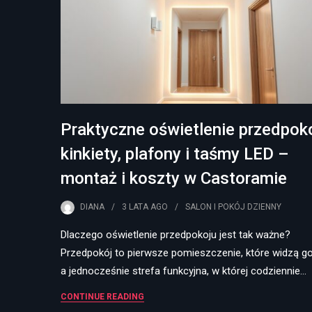
Praktyczne oświetlenie przedpoko
kinkiety, plafony i taśmy LED –
montaż i koszty w Castoramie
DIANA
3 LATA
AGO
SALON I POKÓJ DZIENNY
Dlaczego oświetlenie przedpokoju jest tak ważne?
Przedpokój to pierwsze pomieszczenie, które widzą go
a jednocześnie strefa funkcyjna, w której codziennie…
CONTINUE READING