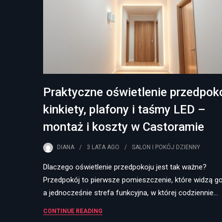
Praktyczne oświetlenie przedpoko
kinkiety, plafony i taśmy LED –
montaż i koszty w Castoramie
DIANA
3 LATA
AGO
SALON I POKÓJ DZIENNY
Dlaczego oświetlenie przedpokoju jest tak ważne?
Przedpokój to pierwsze pomieszczenie, które widzą go
a jednocześnie strefa funkcyjna, w której codziennie…
CONTINUE READING