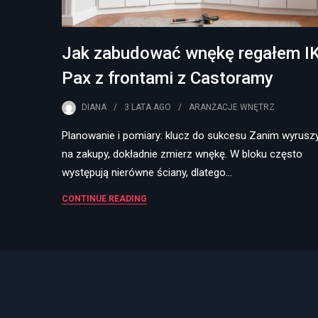
Jak zabudować wnękę regałem I
Pax z frontami z Castoramy
DIANA
3 LATA
AGO
ARANŻACJE WNĘTRZ
Planowanie i pomiary: klucz do sukcesu Zanim wyrusz
na zakupy, dokładnie zmierz wnękę. W bloku często
występują nierówne ściany, dlatego…
CONTINUE READING