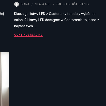
DIANA
3 LATA
AGO
SALON I POKÓJ DZIENNY
łej
Dlaczego listwy LED z Castoramy to dobry wybór do
salonu? Listwy LED dostępne w Castoramie to jedno z
najtańszych i…
CONTINUE READING