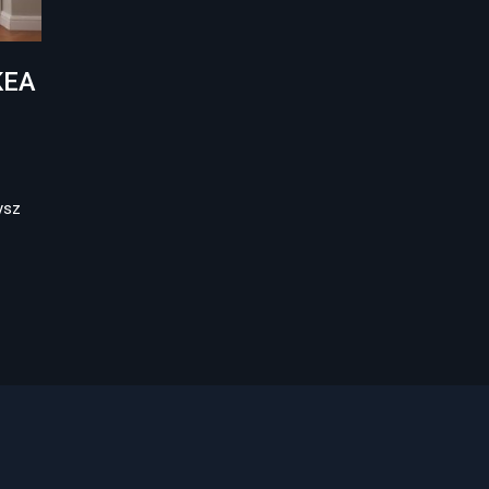
KEA
ysz