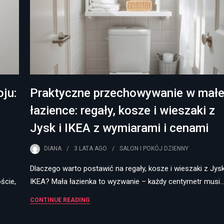
ju:
Praktyczne przechowywanie w małe
łazience: regały, kosze i wieszaki z
Jysk i IKEA z wymiarami i cenami
DIANA
3 LATA
AGO
SALON I POKÓJ DZIENNY
Dlaczego warto postawić na regały, kosze i wieszaki z Jysk
ście,
IKEA? Mała łazienka to wyzwanie – każdy centymetr musi
CONTINUE READING