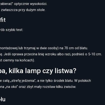
„zabierać” optycznie wysokości.
, zwłaszcza przy dużym stole.
fit
ób szybki test:
ntażowej lub trzymaj w dwie osoby) na 70 cm od blatu.
. Jeśli oprawa przecina linię wzroku albo razi, podnieś o 5-10 cm.
est ciemny na końcach).
a, kilka lamp czy listwa?
e całą „strefę jedzenia”, a nie tylko środek blatu. W polskich
a „na oko” oraz zbyt mały rozstaw kilku zwisów.
ołu