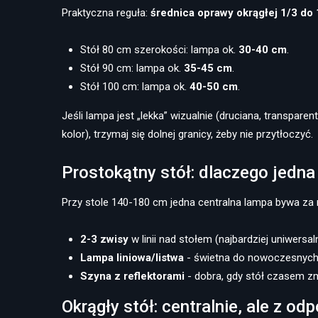
Praktyczna reguła:
średnica oprawy okrągłej 1/3 do 
Stół 80 cm szerokości: lampa ok.
30-40 cm
.
Stół 90 cm: lampa ok.
35-45 cm
.
Stół 100 cm: lampa ok.
40-50 cm
.
Jeśli lampa jest „lekka” wizualnie (druciana, transpare
kolor), trzymaj się dolnej granicy, żeby nie przytłoczyć.
Prostokątny stół: dlaczego jedna
Przy stole 140-180 cm jedna centralna lampa bywa za 
2-3 zwisy
w linii nad stołem (najbardziej uniwersal
Lampa liniowa/listwa
- świetna do nowoczesnych w
Szyna z reflektorami
- dobra, gdy stół czasem z
Okrągły stół: centralnie, ale z od