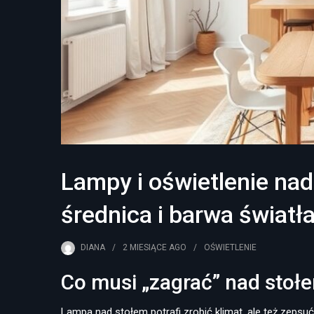
Lampy i oświetlenie nad
średnica i barwa światł
DIANA
2 MIESIĄCE
AGO
OŚWIETLENIE
Co musi „zagrać” nad stołe
Lampa nad stołem potrafi zrobić klimat, ale też zepsuć 