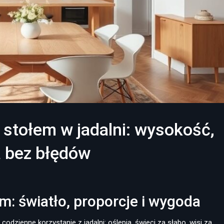
 stołem w jadalni: wysokość,
a bez błędów
m: światło, proporcje i wygoda
codzienne korzystanie z jadalni: oślepia, świeci za słabo, wisi za