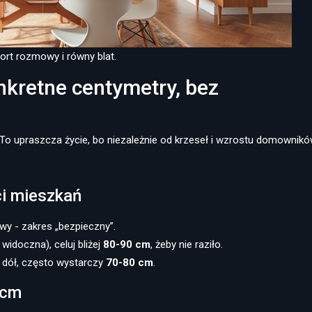
ort rozmowy i równy blat.
kretne centymetry, bez
. To upraszcza życie, bo niezależnie od krzeseł i wzrostu domownik
ci mieszkań
wy - zakres „bezpieczny”.
idoczna), celuj bliżej
80-90 cm
, żeby nie raziło.
 w dół, często wystarczy
70-80 cm
.
 cm