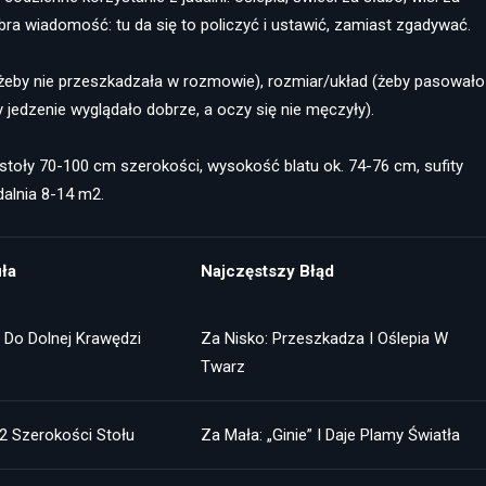
bra wiadomość: tu da się to policzyć i ustawić, zamiast zgadywać.
(żeby nie przeszkadzała w rozmowie), rozmiar/układ (żeby pasowało
 jedzenie wyglądało dobrze, a oczy się nie męczyły).
 stoły 70-100 cm szerokości, wysokość blatu ok. 74-76 cm, sufity
alnia 8-14 m2.
ła
Najczęstszy Błąd
 Do Dolnej Krawędzi
Za Nisko: Przeszkadza I Oślepia W
Twarz
2 Szerokości Stołu
Za Mała: „ginie” I Daje Plamy Światła