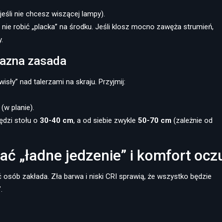
jeśli nie chcesz wiszącej lampy).
nie robić „placka” na środku. Jeśli klosz mocno zawęża strumień,
.
lazna zasada
wisły” nad talerzami na skraju. Przyjmij:
(w planie).
ędzi stołu o
30-40 cm
, a od siebie zwykle
50-70 cm
(zależnie od
kać „ładne jedzenie” i komfort ocz
 osób zakłada. Zła barwa i niski CRI sprawią, że wszystko będzie
.