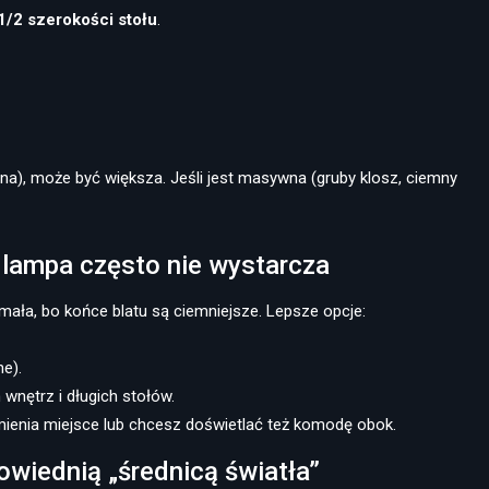
1/2 szerokości stołu
.
ntna), może być większa. Jeśli jest masywna (gruby klosz, ciemny
 lampa często nie wystarcza
mała, bo końce blatu są ciemniejsze. Lepsze opcje:
ne).
nętrz i długich stołów.
mienia miejsce lub chcesz doświetlać też komodę obok.
powiednią „średnicą światła”