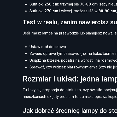
Sufit ok.
250 cm
: trzymaj się
70-80 cm
, żeby nie 
Sufit ok.
270 cm
i więcej: możesz iść w
80-90 cm
Test w realu, zanim nawiercisz su
Jeśli masz lampę na przewodzie lub planujesz nową, zr
Ustaw stół docelowo.
Zawieś oprawę tymczasowo (np. na haku/taśmie mo
Usiądź na krześle, popatrz na wprost i na rozmówcę
Sprawdź, czy widzisz blat równomiernie (czy nie j
Rozmiar i układ: jedna lamp
Tu liczy się proporcja do stołu i to, czy światło obejmuj
mieszkaniach częsty problem to za mała oprawa kupion
Jak dobrać średnicę lampy do st