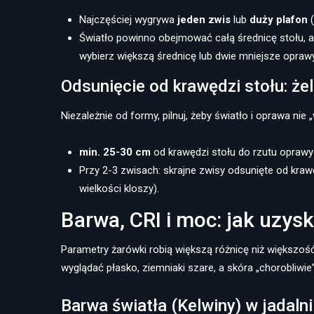
Najczęściej wygrywa
jeden zwis
lub
duży plafon
(
Światło powinno obejmować całą średnicę stołu, a 
wybierz większą średnicę lub dwie mniejsze oprawy
Odsunięcie od krawędzi stołu: że
Niezależnie od formy, pilnuj, żeby światło i oprawa nie „
min. 25-30 cm
od krawędzi stołu do rzutu oprawy 
Przy 2-3 zwisach: skrajne zwisy odsunięte od kraw
wielkości kloszy).
Barwa, CRI i moc: jak uzys
Parametry żarówki robią większą różnicę niż większość
wyglądać płasko, ziemniaki szare, a skóra „chorobliwie”
Barwa światła (Kelwiny) w jadalni