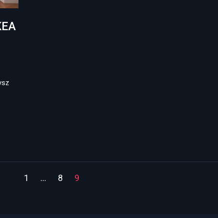
KEA
ysz
1
…
8
9