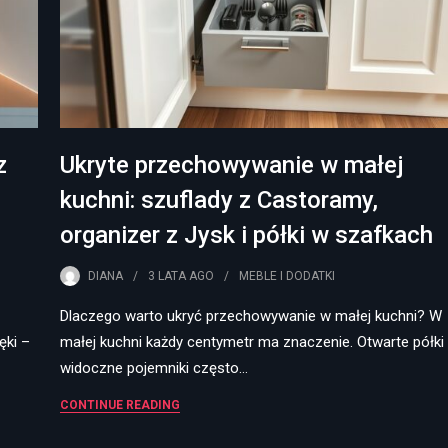
z
Ukryte przechowywanie w małej
kuchni: szuflady z Castoramy,
organizer z Jysk i półki w szafkach
DIANA
3 LATA
AGO
MEBLE I DODATKI
Dlaczego warto ukryć przechowywanie w małej kuchni? W
ęki –
małej kuchni każdy centymetr ma znaczenie. Otwarte półki 
widoczne pojemniki często…
CONTINUE READING