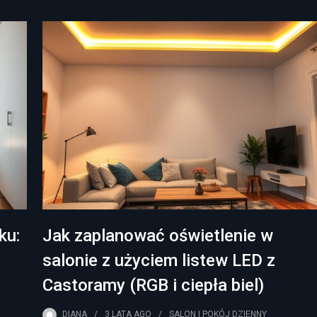
ku:
Jak zaplanować oświetlenie w
salonie z użyciem listew LED z
Castoramy (RGB i ciepła biel)
DIANA
3 LATA
AGO
SALON I POKÓJ DZIENNY