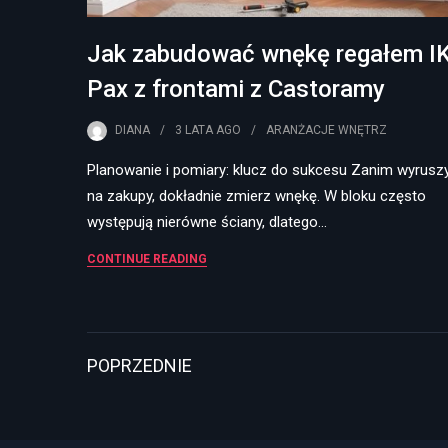
Jak zabudować wnękę regałem I
Pax z frontami z Castoramy
DIANA
3 LATA
AGO
ARANŻACJE WNĘTRZ
Planowanie i pomiary: klucz do sukcesu Zanim wyrusz
na zakupy, dokładnie zmierz wnękę. W bloku często
występują nierówne ściany, dlatego…
CONTINUE READING
Stronicowanie
POPRZEDNIE
wpisów