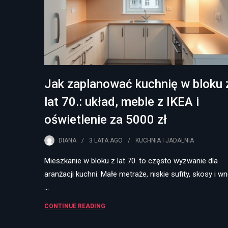
Jak zaplanować kuchnię w bloku 
lat 70.: układ, meble z IKEA i
oświetlenie za 5000 zł
DIANA
3 LATA
AGO
KUCHNIA I JADALNIA
Mieszkanie w bloku z lat 70. to często wyzwanie dla
aranżacji kuchni. Małe metraże, niskie sufity, skosy i wn
…
CONTINUE READING