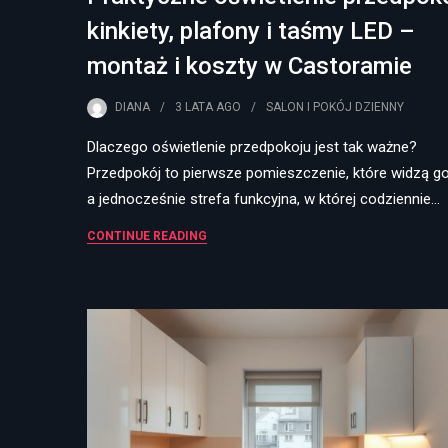
kinkiety, plafony i taśmy LED –
montaż i koszty w Castoramie
DIANA
3 LATA
AGO
SALON I POKÓJ DZIENNY
Dlaczego oświetlenie przedpokoju jest tak ważne?
Przedpokój to pierwsze pomieszczenie, które widzą go
a jednocześnie strefa funkcyjna, w której codziennie…
CONTINUE READING