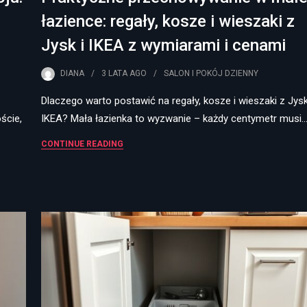
łazience: regały, kosze i wieszaki z
Jysk i IKEA z wymiarami i cenami
DIANA
3 LATA
AGO
SALON I POKÓJ DZIENNY
Dlaczego warto postawić na regały, kosze i wieszaki z Jysk
ście,
IKEA? Mała łazienka to wyzwanie – każdy centymetr musi
CONTINUE READING