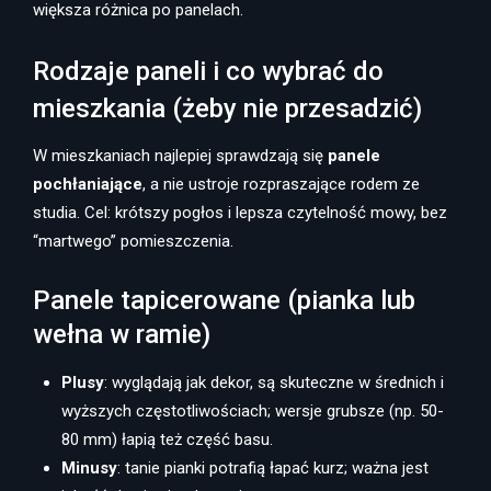
większa różnica po panelach.
Rodzaje paneli i co wybrać do
mieszkania (żeby nie przesadzić)
W mieszkaniach najlepiej sprawdzają się
panele
pochłaniające
, a nie ustroje rozpraszające rodem ze
studia. Cel: krótszy pogłos i lepsza czytelność mowy, bez
“martwego” pomieszczenia.
Panele tapicerowane (pianka lub
wełna w ramie)
Plusy
: wyglądają jak dekor, są skuteczne w średnich i
wyższych częstotliwościach; wersje grubsze (np. 50-
80 mm) łapią też część basu.
Minusy
: tanie pianki potrafią łapać kurz; ważna jest