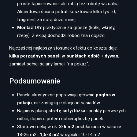
proste tapicerowane, ale robią też robotę wizualną.
Akcentowa ściana potrafi kosztować kilka tys. zł,
fragment za sofą dużo mniej.
Montaż
: DIY praktycznie za grosze (kołki, wkręty,
rzepy). Z ekipą dochodzi robocizna i dojazd.
Najczęściej najlepszy stosunek efektu do kosztu daje:
kilka porządnych paneli w punktach odbić + dywan
,
zamiast pełnej ściany lameli “na pokaz”.
Podsumowanie
Panele akustyczne poprawiają głównie
pogłos w
pokoju
, nie zastąpią izolacji od sąsiadów.
Najpierw planuj
strefę sofy/łóżka
i punkty pierwszych
odbić, dopiero potem dobieraj liczbę paneli.
Startowo celuj w ok.
3-6 m2
pochłaniania w salonie
18-26 m2 i
1,5-3 m2
w sypialni 10-14 m2.