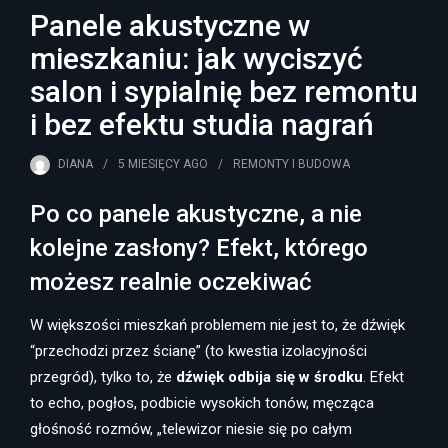
Panele akustyczne w
mieszkaniu: jak wyciszyć
salon i sypialnię bez remontu
i bez efektu studia nagrań
DIANA
5 MIESIĘCY
AGO
REMONTY I BUDOWA
Po co panele akustyczne, a nie
kolejne zasłony? Efekt, którego
możesz realnie oczekiwać
W większości mieszkań problemem nie jest to, że dźwięk
“przechodzi przez ścianę” (to kwestia izolacyjności
przegród), tylko to, że
dźwięk odbija się w środku
. Efekt
to echo, pogłos, podbicie wysokich tonów, męcząca
głośność rozmów, „telewizor niesie się po całym