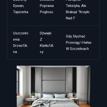
Dywan,
Poprawa
Tekstylia, Ale
Tapicerka
Pogłosu
Brakuje “kropki
Nad I”
Uszczelni
Dźwięki
Gdy Słychać
Enia
Z
Przeciąg I Hałas
Drzwi/ok
Klatki/uli
W Szczelinach
Na
Cy