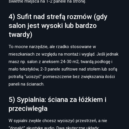
świetne miejsca na 1-2 panele na stronę.
4) Sufit nad strefą rozmów (gdy
salon jest wysoki lub bardzo
twardy)
To mocne narzędzie, ale rzadko stosowane w
mieszkaniach ze względu na montaż i wygląd. Jeśli jednak
masz np. salon z aneksem 24-30 m2, twardą podłogę i
mało tekstyliów, 2-3 panele sufitowe nad stołem lub sofą
potrafią “uciszyć” pomieszczenie bez zwiększania ilości
paneli na ścianach.
5) Sypialnia: ściana za łóżkiem i
przeciwległa
W sypialni zwykle chcesz wyciszyć przestrzeń, a nie
“dopalić” akustykę audio. Dwa skuteczne układy: