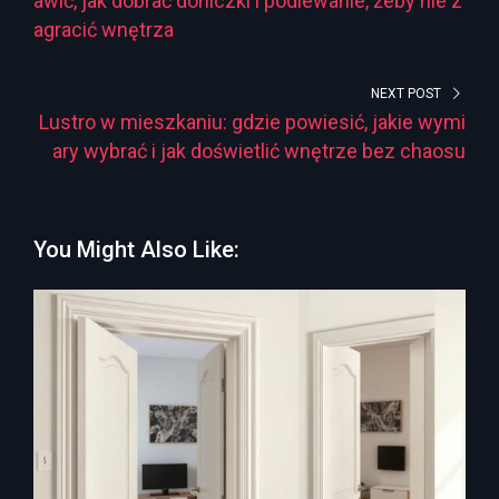
awić, jak dobrać doniczki i podlewanie, żeby nie z
agracić wnętrza
NEXT POST
Lustro w mieszkaniu: gdzie powiesić, jakie wymi
ary wybrać i jak doświetlić wnętrze bez chaosu
You Might Also Like: