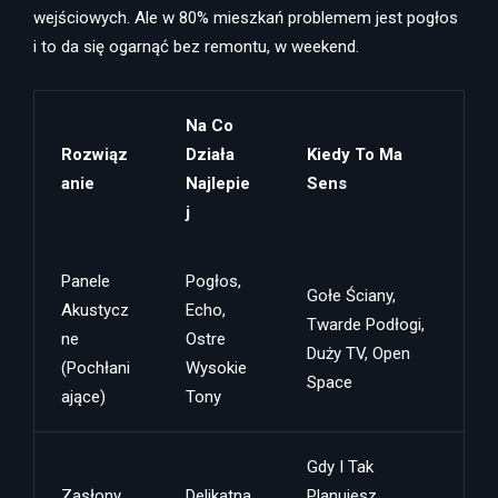
wejściowych. Ale w 80% mieszkań problemem jest pogłos
i to da się ogarnąć bez remontu, w weekend.
Na Co
Rozwiąz
Działa
Kiedy To Ma
Anie
Najlepie
Sens
J
Panele
Pogłos,
Gołe Ściany,
Akustycz
Echo,
Twarde Podłogi,
Ne
Ostre
Duży TV, Open
(pochłani
Wysokie
Space
Ające)
Tony
Gdy I Tak
Zasłony,
Delikatna
Planujesz