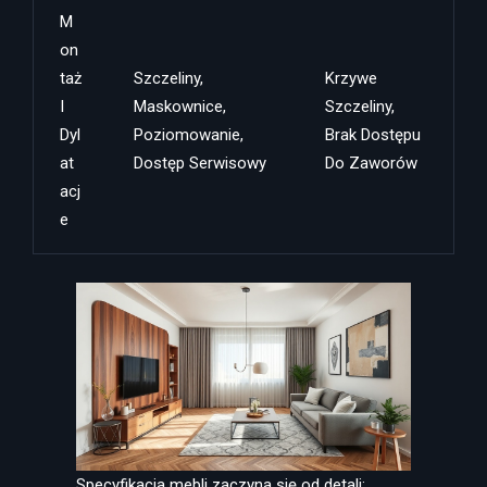
M
On
Taż
Szczeliny,
Krzywe
I
Maskownice,
Szczeliny,
Dyl
Poziomowanie,
Brak Dostępu
At
Dostęp Serwisowy
Do Zaworów
Acj
E
Specyfikacja mebli zaczyna się od detali: