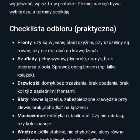
wątpliwość, wpisz to w protokół. Później pamięć bywa
wybiórcza, a terminy uciekają.
Checklista odbioru (praktyczna)
Fronty
: czy są w jednej płaszczyźnie, czy szczeliny są
równe, czy nie ma obić na krawędziach.
Szuflady
: pełny wysuw, płynność, domyk, brak
ocierania o boki. Sprawdź obciążeniem (np. kilka
książek).
Drzwiczki
: domyk bez trzaskania, brak opadania, brak
kolizji z sąsiednimi frontami.
Blaty
: równe łączenia, zabezpieczone krawędzie przy
zlewie, brak „schodka” na łączeniu.
Maskownice
: estetyka i stabilność. Czy nie odstają,
czy kolor pasuje.
Wnętrze
: półki stabilne, nie chybotliwe; plecy równo