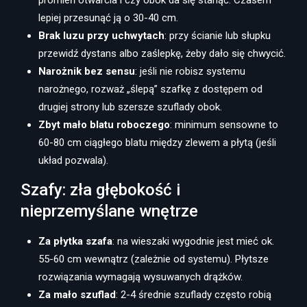
lepiej przesunąć ją o 30-40 cm.
Brak luzu przy uchwytach
: przy ścianie lub słupku
przewidź dystans albo zaślepkę, żeby dało się chwycić.
Narożnik bez sensu
: jeśli nie robisz systemu
narożnego, rozważ „ślepą” szafkę z dostępem od
drugiej strony lub szersze szuflady obok.
Zbyt mało blatu roboczego
: minimum sensowne to
60-80 cm ciągłego blatu między zlewem a płytą (jeśli
układ pozwala).
Szafy: zła głębokość i
nieprzemyślane wnętrze
Za płytka szafa
: na wieszaki wygodnie jest mieć ok.
55-60 cm wewnątrz (zależnie od systemu). Płytsze
rozwiązania wymagają wysuwanych drążków.
Za mało szuflad
: 2-4 średnie szuflady często robią