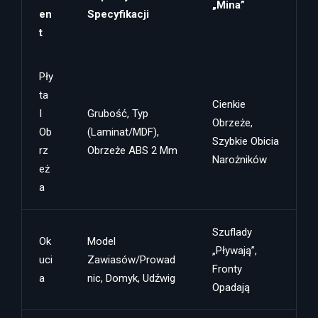
„mina”
En
Specyfikacji
T
Pły
Ta
Cienkie
I
Grubość, Typ
Obrzeże,
Ob
(laminat/MDF),
Szybkie Obicia
Rz
Obrzeże ABS 2 Mm
Narożników
Eż
A
Szuflady
Ok
Model
„pływają”,
Uci
Zawiasów/prowad
Fronty
A
Nic, Domyk, Udźwig
Opadają