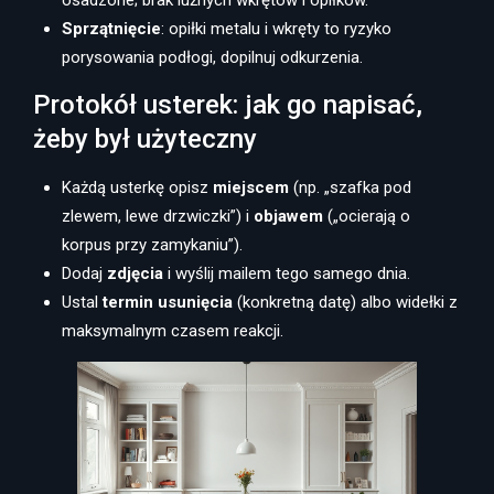
osadzone; brak luźnych wkrętów i opiłków.
Sprzątnięcie
: opiłki metalu i wkręty to ryzyko
porysowania podłogi, dopilnuj odkurzenia.
Protokół usterek: jak go napisać,
żeby był użyteczny
Każdą usterkę opisz
miejscem
(np. „szafka pod
zlewem, lewe drzwiczki”) i
objawem
(„ocierają o
korpus przy zamykaniu”).
Dodaj
zdjęcia
i wyślij mailem tego samego dnia.
Ustal
termin usunięcia
(konkretną datę) albo widełki z
maksymalnym czasem reakcji.