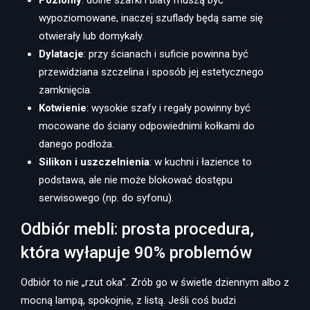
Poziomy
: dolne szafki i blaty muszą być
wypoziomowane, inaczej szuflady będą same się
otwierały lub domykały.
Dylatacje
: przy ścianach i suficie powinna być
przewidziana szczelina i sposób jej estetycznego
zamknięcia.
Kotwienie
: wysokie szafy i regały powinny być
mocowane do ściany odpowiednimi kołkami do
danego podłoża.
Silikon i uszczelnienia
: w kuchni i łazience to
podstawa, ale nie może blokować dostępu
serwisowego (np. do syfonu).
Odbiór mebli: prosta procedura,
która wyłapuje 90% problemów
Odbiór to nie „rzut oka”. Zrób go w świetle dziennym albo z
mocną lampą, spokojnie, z listą. Jeśli coś budzi