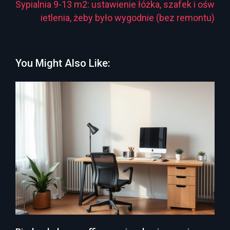
Sypialnia 9-13 m2: ustawienie łóżka, szafek i ośw
ietlenia, żeby było wygodnie (bez remontu)
You Might Also Like: