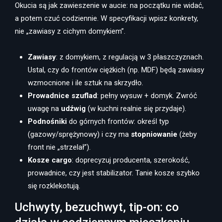
Okucia są jak zawieszenie w aucie: na początku nie widać,
a potem czuć codziennie. W specyfikacji wpisz konkrety,
nie „zawiasy z cichym domykiem”.
Zawiasy
: z domykiem, z regulacją w 3 płaszczyznach.
Ustal, czy do frontów ciężkich (np. MDF) będą zawiasy
wzmocnione i ile sztuk na skrzydło.
Prowadnice szuflad
: pełny wysuw + domyk. Zwróć
uwagę na
udźwig
(w kuchni realnie się przydaje).
Podnośniki
do górnych frontów: określ typ
(gazowy/sprężynowy) i czy ma
stopniowanie
(żeby
front nie „strzelał”).
Kosze cargo
: doprecyzuj producenta, szerokość,
prowadnice, czy jest stabilizator. Tanie kosze szybko
się rozklekotują.
Uchwyty, bezuchwyt, tip-on: co