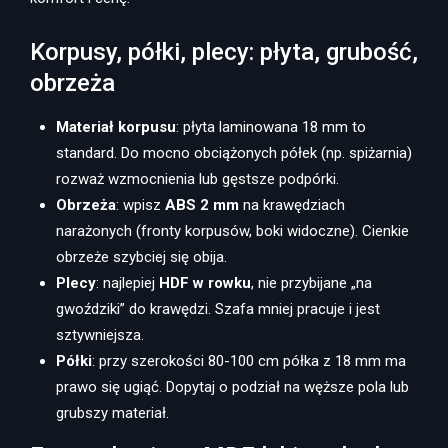
Korpusy, półki, plecy: płyta, grubość,
obrzeża
Materiał korpusu
: płyta laminowana 18 mm to
standard. Do mocno obciążonych półek (np. spiżarnia)
rozważ wzmocnienia lub gęstsze podpórki.
Obrzeża
: wpisz
ABS 2 mm
na krawędziach
narażonych (fronty korpusów, boki widoczne). Cienkie
obrzeże szybciej się obija.
Plecy
: najlepiej
HDF w rowku
, nie przybijane „na
gwoździki” do krawędzi. Szafa mniej pracuje i jest
sztywniejsza.
Półki
: przy szerokości 80-100 cm półka z 18 mm ma
prawo się ugiąć. Dopytaj o podział na węższe pola lub
grubszy materiał.