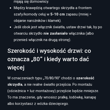
mijają się domownicy.
Między krawędzią otwartego skrzydła a frontem
szafy/komody celuj w
5-10 cm
zapasu (mniej =
obijanie narożników i klamek).
Jeśli obok jest włącznik światła, ustaw drzwi tak, by po
otwarciu skrzydło
nie zasłaniało
włącznika (albo
przenieś włącznik na drugą stronę).
Szerokość i wysokość drzwi: co
oznacza „80” i kiedy warto dać
więcej
W oznaczeniach typu „70/80/90” chodzi o
szerokość
skrzydła
, a nie realne światło przejścia. Po montażu
(ościeżnica + luz montażowy) przejście będzie mniejsze.
To ma znaczenie, gdy wnosisz pralkę, lodówkę, kanapę
albo korzystasz z wózka dziecięcego.