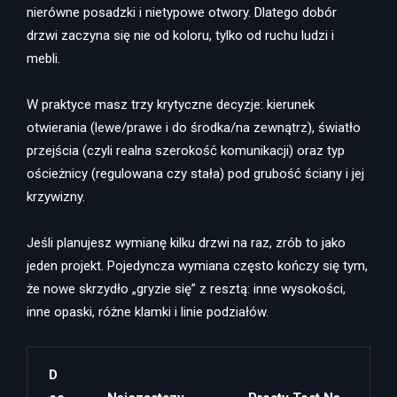
nierówne posadzki i nietypowe otwory. Dlatego dobór
drzwi zaczyna się nie od koloru, tylko od ruchu ludzi i
mebli.
W praktyce masz trzy krytyczne decyzje: kierunek
otwierania (lewe/prawe i do środka/na zewnątrz), światło
przejścia (czyli realna szerokość komunikacji) oraz typ
ościeżnicy (regulowana czy stała) pod grubość ściany i jej
krzywizny.
Jeśli planujesz wymianę kilku drzwi na raz, zrób to jako
jeden projekt. Pojedyncza wymiana często kończy się tym,
że nowe skrzydło „gryzie się” z resztą: inne wysokości,
inne opaski, różne klamki i linie podziałów.
D