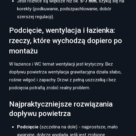
Jeśli różnice są większe niż ok.
5-7 mm
, szykuj się na
korekty (podkuwanie, podszpachlowanie, dobór
szerszej regulacji).
Podcięcie, wentylacja i łazienka:
rzeczy, które wychodzą dopiero po
montażu
W łazience i WC temat wentylacji jest krytyczny. Bez
dopływu powietrza wentylacja grawitacyjna działa słabo,
rośnie wilgoć i zapachy. Drzwi z pełną uszczelką i bez
podcięcia potrafią zrobić realny problem.
Najpraktyczniejsze rozwiązania
dopływu powietrza
Podcięcie
(szczelina na dole) - najprostsze, mało
awaryjne, dobrze wygląda, jeśli jest zrobione