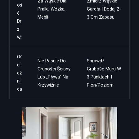
Za Wąskie Dla
Zmierz Wąskie
Oś
Pralki, Wózka,
Gardła I Dodaj 2-
Ć
Mebli
3 Cm Zapasu
Dr
Z
Wi
Oś
Nie Pasuje Do
Sprawdź
Ci
Grubości Ściany
Grubość Muru W
Eż
Lub „pływa” Na
3 Punktach I
Ni
Krzywiźnie
Pion/poziom
Ca