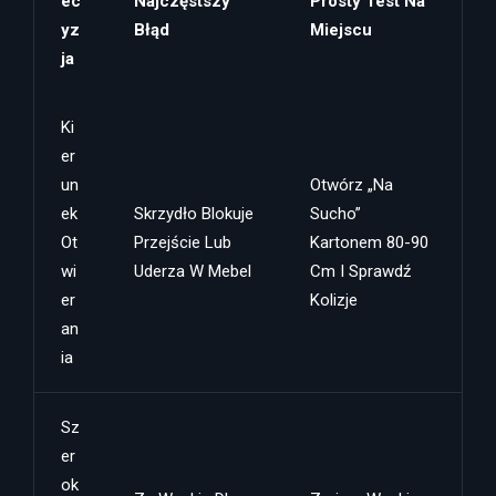
Ec
Najczęstszy
Prosty Test Na
Yz
Błąd
Miejscu
Ja
Ki
Er
Un
Otwórz „na
Ek
Skrzydło Blokuje
Sucho”
Ot
Przejście Lub
Kartonem 80-90
Wi
Uderza W Mebel
Cm I Sprawdź
Er
Kolizje
An
Ia
Sz
Er
Ok