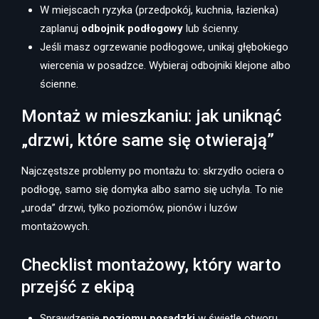
W miejscach ryzyka (przedpokój, kuchnia, łazienka)
zaplanuj
odbojnik podłogowy
lub ścienny.
Jeśli masz ogrzewanie podłogowe, unikaj głębokiego
wiercenia w posadzce. Wybieraj odbojniki klejone albo
ścienne.
Montaż w mieszkaniu: jak uniknąć
„drzwi, które same się otwierają”
Najczęstsze problemy po montażu to: skrzydło ociera o
podłogę, samo się domyka albo samo się uchyla. To nie
„uroda” drzwi, tylko poziomów, pionów i luzów
montażowych.
Checklist montażowy, który warto
przejść z ekipą
Sprawdzenie
poziomu posadzki
w świetle otworu