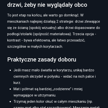
drzwi, żeby nie wyglądały obco
To jest etap na końcu, ale warto go domknąć. W
mieszkaniach najlepiej działają 2 strategie: drzwi zlewające
się ze ścianą (spokój wizualny) albo drzwi dopasowane do
podłogi/stolarki (spójność materiałowa). Trzecia opcja -
kontrast - bywa efektowna, ale łatwo przesadzić,
szczególnie w małych korytarzach.
Praktyczne zasady doboru
Jeśli masz mało światła w korytarzu, unikaj bardzo
ciemnych skrzydeł w połysku - widać na nich palce i
kurz.
Mat i półmat są bardziej „codzienne” i mniej
wymagające w utrzymaniu.
Trzymaj jeden kolor okuć w całym mieszkaniu (np.
czarny mat albo stal szczotkowana). Mieszanie metali