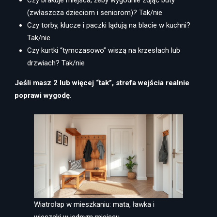
Czy brakuje miejsca, żeby wygodnie zdjąć buty
(zwłaszcza dzieciom i seniorom)? Tak/nie
Czy torby, klucze i paczki lądują na blacie w kuchni?
Tak/nie
Czy kurtki “tymczasowo” wiszą na krzesłach lub
drzwiach? Tak/nie
Jeśli masz 2 lub więcej “tak”, strefa wejścia realnie
poprawi wygodę.
Wiatrołap w mieszkaniu: mata, ławka i