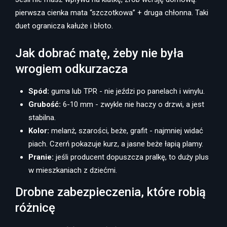
pierwsza cienka mata “szczotkowa” + druga chłonna. Taki
duet ogranicza kałuże i błoto.
Jak dobrać matę, żeby nie była
wrogiem odkurzacza
Spód:
guma lub TPR - nie jeździ po panelach i winylu.
Grubość:
6-10 mm - zwykle nie haczy o drzwi, a jest
stabilna.
Kolor:
melanż, szarości, beże, grafit - najmniej widać
piach. Czerń pokazuje kurz, a jasne beże łapią plamy.
Pranie:
jeśli producent dopuszcza pralkę, to duży plus
w mieszkaniach z dziećmi.
Drobne zabezpieczenia, które robią
różnicę