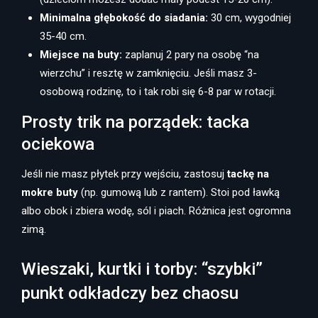
Minimalna głębokość do siadania:
30 cm, wygodniej
35-40 cm.
Miejsce na buty:
zaplanuj 2 pary na osobę “na
wierzchu” i resztę w zamknięciu. Jeśli masz 3-
osobową rodzinę, to i tak robi się 6-8 par w rotacji.
Prosty trik na porządek: tacka
ociekowa
Jeśli nie masz płytek przy wejściu, zastosuj
tackę na
mokre buty
(np. gumową lub z rantem). Stoi pod ławką
albo obok i zbiera wodę, sól i piach. Różnica jest ogromna
zimą.
Wieszaki, kurtki i torby: “szybki”
punkt odkładczy bez chaosu