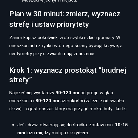
wieszaki w jednym miejscu.
Plan w 30 minut: zmierz, wyznacz
strefę i ustaw priorytety
Zanim kupisz cokolwiek, zrób szybki szkic i pomiary. W
mieszkaniach z rynku wtórnego ściany bywają krzywe, a
centymetry przy drzwiach mają znaczenie.
Krok 1: wyznacz prostokąt “brudnej
strefy”
Najczęściej wystarczy
90-120 cm
od progu w głąb
mieszkania i
80-120 cm
szerokości (zależnie od światła
drzwi). To jest obszar, który ma przyjąć mokre buty i kurtki.
Jeśli drzwi otwierają się do środka: zostaw min.
10-15
mm
luzu między matą a skrzydłem.