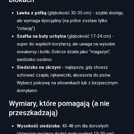
Ławka z półką
(głębokość 30-35 cm) - szybki dostęp,
ale wymaga dyscypliny (na półce zostaw tylko
“rotację”).
Szafka na buty uchylna
(głębokość 17-24 cm) -
super do wąskich korytarzy, ale uwaga na wysokie
sneakersy i botki. Dobrze działa jako “magazyn”,
siedzisko osobno.
Siedzisko na skrzyni
- najlepsze, gdy chcesz
schować czapki, rękawiczki, akcesoria do psów.
Wybierz pokrywę na siłownikach lub z bezpiecznym
domykiem.
Wymiary, które pomagają (a nie
przeszkadzają)
Wysokość siedziska:
43-48 cm dla dorosłych
(dzieciom możesz dodać mały podest 15-20 cm).