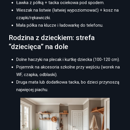
Ławka z półką + tacka ociekowa pod spodem.
Wieszak na listwie (łatwiej wypoziomować) + kosz na
czapki/rękawiczki.
Mała półka na klucze i ładowarkę do telefonu.
Rodzina z dzieckiem: strefa
“dziecięca” na dole
Dolne haczyki na plecak i kurtkę dziecka (100-120 cm).
Pojemnik na akcesoria szkolne przy wejściu (worek na
WF, czapka, odblaski).
Druga mata lub dodatkowa tacka, bo dzieci przynoszą
najwięcej piachu.