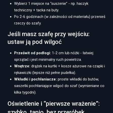
Wybierz 1 miejsce na “suszenie” - np. haczyk
techniczny + tacka na buty.
Po 2-6 godzinach (w zależności od materiału) przenieś
rzeczy do szafy.
Jeśli masz szafę przy wejściu:
ustaw ją pod wilgoć
Prześwit od podłogi:
1-2 cm lub nóżki - łatwiej
sprzątać i jest minimalny ruch powietrza.
Wnętrze:
drążek na kurtki + kosze ażurowe na czapki i
rękawiczki (lepsze niż pełne pudełka).
Wkładki i pochłaniacze:
proste wkładki do butów,
saszetki pochłaniające wilgoć do szaf (wymieniane co
kilka tygodni).
Oświetlenie i “pierwsze wrażenie”:
szybko, tanio, bez przeróbek