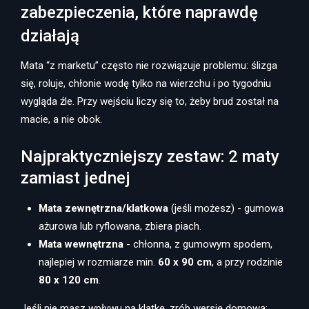
zabezpieczenia, które naprawdę
działają
Mata “z marketu” często nie rozwiązuje problemu: ślizga
się, roluje, chłonie wodę tylko na wierzchu i po tygodniu
wygląda źle. Przy wejściu liczy się to, żeby brud został na
macie, a nie obok.
Najpraktyczniejszy zestaw: 2 maty
zamiast jednej
Mata zewnętrzna/klatkowa
(jeśli możesz) - gumowa
ażurowa lub ryflowana, zbiera piach.
Mata wewnętrzna
- chłonna, z gumowym spodem,
najlepiej w rozmiarze min.
60 x 90 cm
, a przy rodzinie
80 x 120 cm
.
Jeśli nie masz wpływu na klatkę, zrób wersję domową: