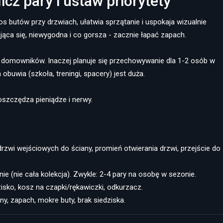
icz pary i ustaw priorytety
tos butów przy drzwiach, ułatwia sprzątanie i uspokaja wizualnie
jąca się, niewygodna i co gorsza - zacznie łapać zapach.
domowników. Inaczej planuje się przechowywanie dla 1-2 osób w
 obuwia (szkoła, treningi, spacery) jest duża.
oszczędza pieniądze i nerwy.
drzwi wejściowych do ściany, promień otwierania drzwi, przejście do
lnie (nie cała kolekcja). Zwykle: 2-4 pary na osobę w sezonie.
dzisko, kosz na czapki/rękawiczki, odkurzacz.
ny, zapach, mokre buty, brak siedziska.