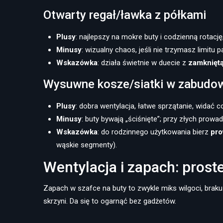
Otwarty regał/ławka z półkami
Plusy
: najlepszy na mokre buty i codzienną rotacj
Minusy
: wizualny chaos, jeśli nie trzymasz limitu p
Wskazówka
: działa świetnie w duecie z
zamknięt
Wysuwne kosze/siatki w zabudo
Plusy
: dobra wentylacja, łatwe sprzątanie, widać co
Minusy
: buty bywają „ściśnięte”; przy złych prowa
Wskazówka
: do rodzinnego użytkowania bierz
pro
wąskie segmenty).
Wentylacja i zapach: proste
Zapach w szafce na buty to zwykle miks wilgoci, braku
skrzyni. Da się to ogarnąć bez gadżetów.