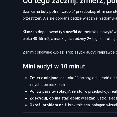
Od tego zacznij: zmierz, pol
Szafka na buty potrafi „zrobić” przedpokój: eliminuje s
przestrzeń. Ale źle dobrana będzie wiecznie niedomyka
Klucz to dopasować
typ szafki
do metrażu i nawyków 
bloku 40-55 m2, a inaczej dla rodziny 2+2, gdzie rotacja
Zanim cokolwiek kupisz, zrób szybki audyt. Naprawdę 
Mini audyt w 10 minut
Zmierz miejsce
: szerokość ściany, odległość od 
innych pomieszczeń.
Policz pary „w rotacji”
: ile stoi w przedpokoju rea
Zdecyduj, co ma stać obok
: wieszak, lustro, sie
Określ problem nr 1
: brak miejsca, bałagan wizual