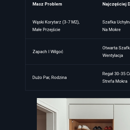
Masz Problem
Najczęściej D
Wąski Korytarz (3-7 M2),
Szafka Uchyln
Małe Przejście
Na Mokre
Otwarta Szafk
Zapach I Wilgoć
Wentylacja
Regał 30-35 C
Dużo Par, Rodzina
Strefa Mokra