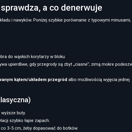
ę sprawdza, a co denerwuje
 układu i nawyków. Poniżej szybkie porównanie z typowymi minusami,
obra do wąskich korytarzy w bloku.
bywa upierdliwe, gdy przegrody są zbyt „ciasne”; zimą mokre podesz
wanym kątem/układem przegród
albo możliwością wyjęcia jednej
klasyczna)
 wyższe buty.
lacji szybko łapie zapach.
cji co 3-5 cm, żeby dopasować do botków.