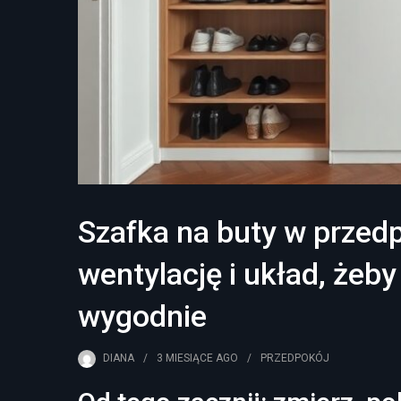
Szafka na buty w przedp
wentylację i układ, żeby
wygodnie
DIANA
3 MIESIĄCE
AGO
PRZEDPOKÓJ