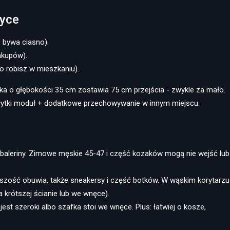
tyce
e bywa ciasno).
zakupów).
 to robisz w mieszkaniu).
fka o głębokości 35 cm zostawia 75 cm przejścia - zwykle za mało.
płytki moduł + dodatkowe przechowywanie w innym miejscu.
i, baleriny. Zimowe męskie 45-47 i część kozaków mogą nie wejść lub
kszość obuwia, także sneakersy i część botków. W wąskim korytarzu
 krótszej ścianie lub we wnęce).
jest szeroki albo szafka stoi we wnęce. Plus: łatwiej o kosze,