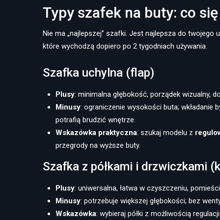
Typy szafek na buty: co si
Nie ma „najlepszej” szafki. Jest najlepsza do twojego
które wychodzą dopiero po 2 tygodniach używania.
Szafka uchylna (flap)
Plusy
: minimalna głębokość, porządek wizualny, d
Minusy
: ograniczenie wysokości buta; wkładanie 
potrafią brudzić wnętrze.
Wskazówka praktyczna
: szukaj modelu z
regulo
przegrody na wyższe buty.
Szafka z półkami i drzwiczkami (
Plusy
: uniwersalna, łatwa w czyszczeniu, pomieści
Minusy
: potrzebuje większej głębokości; bez wenty
Wskazówka
: wybieraj półki z możliwością regula