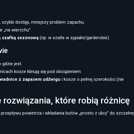
ę, szybki dostęp, mniejszy problem zapachu.
ar „na wierzchu”.
ą szafką sezonową
(np. w szafie w sypialni/garderobie).
wie
 gdzie jest.
dnicach kosze klinują się pod obciążeniem.
wadnice z zapasem udźwigu
i kosze o pełnej szerokości (nie
 rozwiązania, które robią różnicę
 przepływu powietrza i wkładania butów „prosto z ulicy” do szczelne