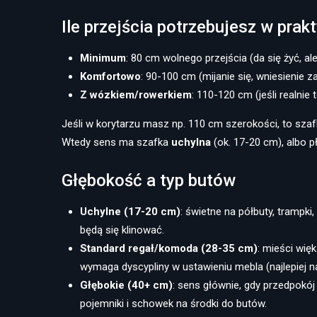
Ile przejścia potrzebujesz w prak
Minimum
: 80 cm wolnego przejścia (da się żyć, al
Komfortowo
: 90-100 cm (mijanie się, wniesienie 
Z wózkiem/rowerkiem
: 110-120 cm (jeśli realnie
Jeśli w korytarzu masz np. 110 cm szerokości, to sza
Wtedy sens ma szafka
uchylna
(ok. 17-20 cm), albo 
Głębokość a typ butów
Uchylne (17-20 cm)
: świetne na półbuty, trampk
będą się klinować.
Standard regał/komoda (28-35 cm)
: mieści wię
wymaga dyscypliny w ustawieniu mebla (najlepiej na
Głębokie (40+ cm)
: sens głównie, gdy przedpokój 
pojemniki i schowek na środki do butów.