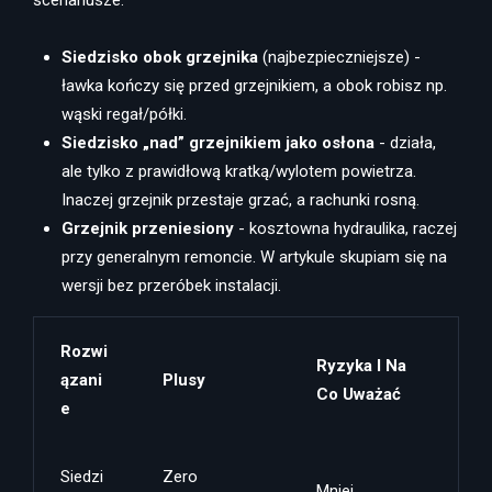
scenariusze:
Siedzisko obok grzejnika
(najbezpieczniejsze) -
ławka kończy się przed grzejnikiem, a obok robisz np.
wąski regał/półki.
Siedzisko „nad” grzejnikiem jako osłona
- działa,
ale tylko z prawidłową kratką/wylotem powietrza.
Inaczej grzejnik przestaje grzać, a rachunki rosną.
Grzejnik przeniesiony
- kosztowna hydraulika, raczej
przy generalnym remoncie. W artykule skupiam się na
wersji bez przeróbek instalacji.
Rozwi
Ryzyka I Na
Ązani
Plusy
Co Uważać
E
Siedzi
Zero
Mniej