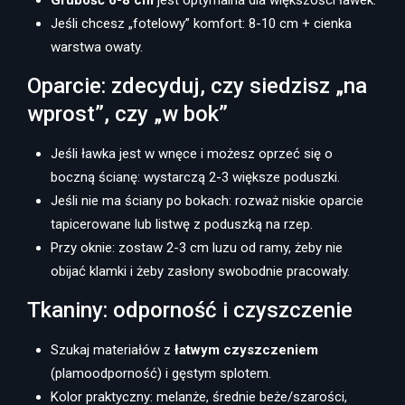
Grubość 6-8 cm
jest optymalna dla większości ławek.
Jeśli chcesz „fotelowy” komfort: 8-10 cm + cienka
warstwa owaty.
Oparcie: zdecyduj, czy siedzisz „na
wprost”, czy „w bok”
Jeśli ławka jest w wnęce i możesz oprzeć się o
boczną ścianę: wystarczą 2-3 większe poduszki.
Jeśli nie ma ściany po bokach: rozważ niskie oparcie
tapicerowane lub listwę z poduszką na rzep.
Przy oknie: zostaw 2-3 cm luzu od ramy, żeby nie
obijać klamki i żeby zasłony swobodnie pracowały.
Tkaniny: odporność i czyszczenie
Szukaj materiałów z
łatwym czyszczeniem
(plamoodporność) i gęstym splotem.
Kolor praktyczny: melanże, średnie beże/szarości,