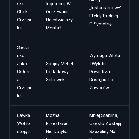
Sko
Ingerencji W
„instagramowy”
Obok
Ogrzewanie,
Efekt; Trudniej
Grzejni
Najłatwiejszy
O Symetrię
Ka
Montaż
Siedzi
Sko
Wymaga Wlotu
Jako
Spójny Mebel,
I Wylotu
Osłon
Dodatkowy
Powietrza,
A
Schowek
Dostępu Do
Grzejni
Zaworów
Ka
Ławka
Można
Mniej Stabilna,
Wolno
Przestawić,
Często Zostają
Stojąc
Nie Dotyka
Szczeliny Na