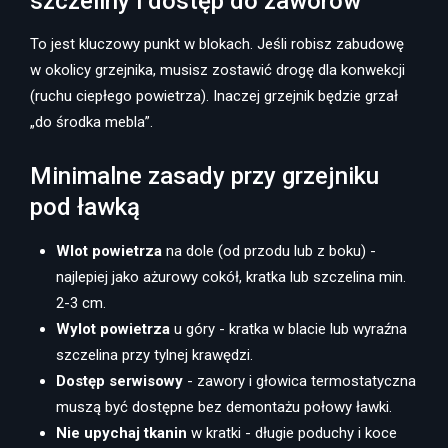
szczeliny i dostęp do zaworów
To jest kluczowy punkt w blokach. Jeśli robisz zabudowę
w okolicy grzejnika, musisz zostawić drogę dla konwekcji
(ruchu ciepłego powietrza). Inaczej grzejnik będzie grzał
„do środka mebla”.
Minimalne zasady przy grzejniku
pod ławką
Wlot powietrza
na dole (od przodu lub z boku) -
najlepiej jako ażurowy cokół, kratka lub szczelina min.
2-3 cm.
Wylot powietrza
u góry - kratka w blacie lub wyraźna
szczelina przy tylnej krawędzi.
Dostęp serwisowy
- zawory i głowica termostatyczna
muszą być dostępne bez demontażu połowy ławki.
Nie upychaj tkanin
w kratki - długie poduchy i koce