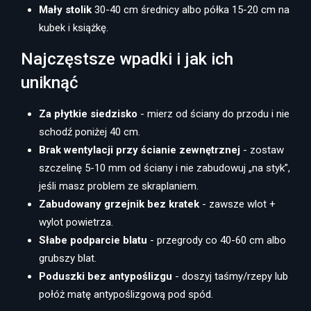
Mały stolik
30-40 cm średnicy albo półka 15-20 cm na
kubek i książkę.
Najczęstsze wpadki i jak ich
uniknąć
Za płytkie siedzisko
- mierz od ściany do przodu i nie
schodź poniżej 40 cm.
Brak wentylacji przy ścianie zewnętrznej
- zostaw
szczelinę 5-10 mm od ściany i nie zabudowuj „na styk”,
jeśli masz problem ze skraplaniem.
Zabudowany grzejnik bez kratek
- zawsze wlot +
wylot powietrza.
Słabe podparcie blatu
- przegrody co 40-60 cm albo
grubszy blat.
Poduszki bez antypoślizgu
- doszyj taśmy/rzepy lub
połóż matę antypoślizgową pod spód.