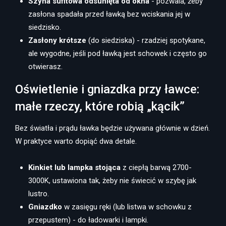
Szyna sufitowa odsunięta od okna
- pozwala, żeby
zasłona spadała przed ławką bez wciskania jej w
siedzisko.
Zasłony krótsze
(do siedziska) - rzadziej spotykane,
ale wygodne, jeśli pod ławką jest schowek i często go
otwierasz.
Oświetlenie i gniazdka przy ławce:
małe rzeczy, które robią „kącik”
Bez światła i prądu ławka będzie używana głównie w dzień.
W praktyce warto dopiąć dwa detale.
Kinkiet lub lampka stojąca
z ciepłą barwą 2700-
3000K, ustawiona tak, żeby nie świecić w szybę jak
lustro.
Gniazdko
w zasięgu ręki (lub listwa w schowku z
przepustem) - do ładowarki i lampki.