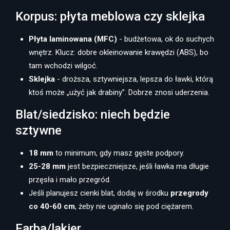
Korpus: płyta meblowa czy sklejka
Płyta laminowana (MFC)
- budżetowa, ok do suchych
wnętrz. Klucz: dobre okleinowanie krawędzi (ABS), bo
tam wchodzi wilgoć.
Sklejka
- droższa, sztywniejsza, lepsza do ławki, którą
ktoś może „użyć jak drabiny”. Dobrze znosi uderzenia.
Blat/siedzisko: niech będzie
sztywne
18 mm
to minimum, gdy masz gęste podpory.
25-28 mm
jest bezpieczniejsze, jeśli ławka ma długie
przęsła i mało przegród.
Jeśli planujesz cienki blat, dodaj w środku
przegrody
co 40-60 cm
, żeby nie uginało się pod ciężarem.
Farba/lakier