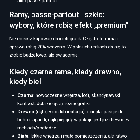
albo passe-partout.
Ramy, passe-partout i szkło:
wybory, które robią efekt „premium”
Nie musisz kupować drogich grafik. Często to rama i
oprawa robią 70% wrażenia. W polskich realiach da się to
zrobić budżetowo, ale świadomie.
Kiedy czarna rama, kiedy drewno,
kiedy biel
Czarna
: nowoczesne wnętrza, loft, skandynawski
kontrast, dobrze łączy różne grafiki.
Drewno
(dąb/jesion lub imitacja): ociepla, pasuje do
boho i japandi, najlepiej gdy w pokoju jest już drewno w
meblach/podłodze.
Biała
: lekkie wnętrza i małe pomieszczenia, ale łatwo