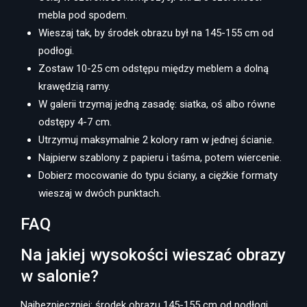
mebla pod spodem.
Wieszaj tak, by środek obrazu był na 145-155 cm od
podłogi.
Zostaw 10-25 cm odstępu między meblem a dolną
krawędzią ramy.
W galerii trzymaj jedną zasadę: siatka, oś albo równe
odstępy 4-7 cm.
Utrzymuj maksymalnie 2 kolory ram w jednej ścianie.
Najpierw szablony z papieru i taśma, potem wiercenie.
Dobierz mocowanie do typu ściany, a ciężkie formaty
wieszaj w dwóch punktach.
FAQ
Na jakiej wysokości wieszać obrazy
w salonie?
Najbezpieczniej: środek obrazu 145-155 cm od podłogi.