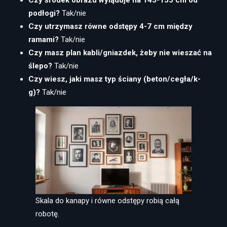
Czy środek obrazu wyląduje na 145-155 cm od
podłogi?
Tak/nie
Czy utrzymasz równe odstępy 4-7 cm między
ramami?
Tak/nie
Czy masz plan kabli/gniazdek, żeby nie wieszać na
ślepo?
Tak/nie
Czy wiesz, jaki masz typ ściany (beton/cegła/k-
g)?
Tak/nie
Skala do kanapy i równe odstępy robią całą
robotę.