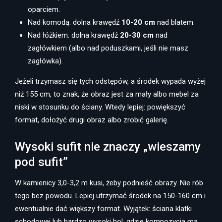
oparciem.
Nad komodą: dolna krawędź
10-20 cm
nad blatem.
Nad łóżkiem: dolna krawędź
20-30 cm
nad
zagłówkiem (albo nad poduszkami, jeśli nie masz
zagłówka).
Jeżeli trzymasz się tych odstępów, a środek wypada wyżej
niż 155 cm, to znak, że obraz jest za mały albo mebel za
niski w stosunku do ściany. Wtedy lepiej: powiększyć
format, dołożyć drugi obraz albo zrobić galerię.
Wysoki sufit nie znaczy „wieszamy
pod sufit”
W kamienicy 3,0-3,2 m kusi, żeby podnieść obrazy. Nie rób
tego bez powodu. Lepiej utrzymać środek na 150-160 cm i
ewentualnie dać większy format. Wyjątek: ściana klatki
schodowej lub bardzo wysoki hol, gdzie kompozycja ma