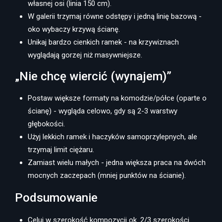
własnej osi (linia 150 cm).
W galerii trzymaj równe odstępy i jedną linię bazową -
oko wybaczy krzywą ścianę.
Unikaj bardzo cienkich ramek - na krzywiznach
wyglądają gorzej niż masywniejsze.
„Nie chcę wiercić (wynajem)”
Postaw większe formaty na komodzie/półce (oparte o
ścianę) - wygląda celowo, gdy są 2-3 warstwy
głębokości.
Użyj lekkich ramek i haczyków samoprzylepnych, ale
trzymaj limit ciężaru.
Zamiast wielu małych - jedna większa praca na dwóch
mocnych zaczepach (mniej punktów na ścianie).
Podsumowanie
Celuj w szerokość kompozycji ok. 2/3 szerokości