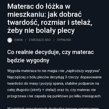
Materac do łóżka w
mieszkaniu: jak dobrać
twardość, rozmiar i stelaż,
żeby nie bolały plecy
DIANA
3 MIESIĄCE
AGO
SYPIALNIA
Co realnie decyduje, czy materac
będzie wygodny
Wygoda materaca to nie magia i nie „najdroższy wygrywa”.
Najczęściej o bólu pleców decydują 3 rzeczy: dopasowanie
twardości do masy i pozycji spania, stabilne podparcie na
całej długości (strefy + stelaż) oraz to, czy materac nie
przegrzewa i nie zapada się punktowo po kilku miesiącach.
W polskich mieszkaniach dochodzą typowe ograniczenia: