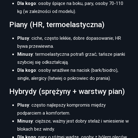
Dla kogo
: osoby śpiące na boku, pary, osoby 70-110
kg (w zależności od modelu).
Piany (HR, termoelastyczna)
Plusy
: ciche, często lekkie, dobre dopasowanie; HR
bywa przewiewna.
Minusy
: termoelastyczna potrafi grzać; tańsze pianki
szybciej się odkształcają.
Dla kogo
: osoby wrażliwe na nacisk (bark/biodro),
single, alergicy (łatwiej o pokrowiec do prania).
Hybrydy (sprężyny + warstwy pian)
Plusy
: często najlepszy kompromis między
podparciem a komfortem.
Minusy
: cięższe; ważny jest dobry stelaż i wniesienie w
blokach bez windy.
Dla kogo
: pary o różnej wadze, osoby z bólem pleców,