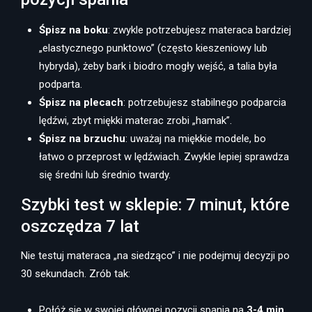
Śpisz na boku
: zwykle potrzebujesz materaca bardziej
„elastycznego punktowo” (często kieszeniowy lub
hybryda), żeby bark i biodro mogły wejść, a talia była
podparta.
Śpisz na plecach
: potrzebujesz stabilnego podparcia
lędźwi, zbyt miękki materac zrobi „hamak”.
Śpisz na brzuchu
: uważaj na miękkie modele, bo
łatwo o przeprost w lędźwiach. Zwykle lepiej sprawdza
się średni lub średnio twardy.
Szybki test w sklepie: 7 minut, które
oszczędza 7 lat
Nie testuj materaca „na siedząco” i nie podejmuj decyzji po
30 sekundach. Zrób tak:
Połóż się w swojej głównej pozycji spania na
3-4 min
.