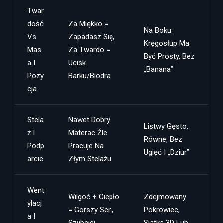
Twar
Dość
Za Miękko =
Na Boku:
Vs
Zapadasz Się,
Kręgosłup Ma
Mas
Za Twardo =
Być Prosty, Bez
A I
Ucisk
„banana”
Pozy
Barku/biodra
Cja
Stela
Nawet Dobry
Listwy Gęsto,
Ż I
Materac Źle
Równe, Bez
Podp
Pracuje Na
Ugięć I „dziur”
Arcie
Złym Stelażu
Went
Wilgoć + Ciepło
Zdejmowany
Ylacj
= Gorszy Sen,
Pokrowiec,
A I
Szybciej
Siatka 3D Lub