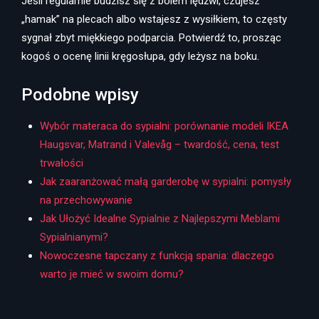
Jeśli regularnie budzisz się z bólem lędźwi, czujesz
„hamak” na plecach albo wstajesz z wysiłkiem, to częsty
sygnał zbyt miękkiego podparcia. Potwierdź to, prosząc
kogoś o ocenę linii kręgosłupa, gdy leżysz na boku.
Podobne wpisy
Wybór materaca do sypialni: porównanie modeli IKEA
Haugsvar, Matrand i Valevåg – twardość, cena, test
trwałości
Jak zaaranżować małą garderobę w sypialni: pomysły
na przechowywanie
Jak Ułożyć Idealne Sypialnie z Najlepszymi Meblami
Sypialnianymi?
Nowoczesne tapczany z funkcją spania: dlaczego
warto je mieć w swoim domu?