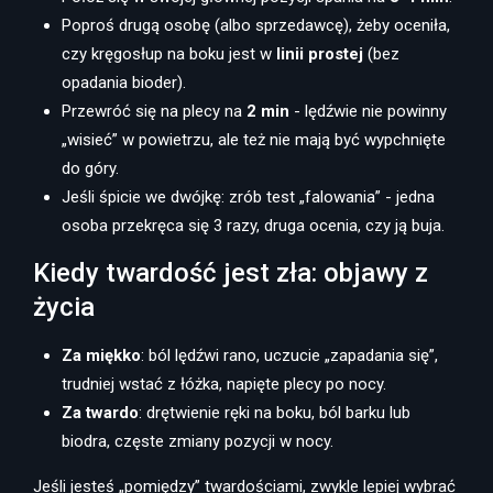
Poproś drugą osobę (albo sprzedawcę), żeby oceniła,
czy kręgosłup na boku jest w
linii prostej
(bez
opadania bioder).
Przewróć się na plecy na
2 min
- lędźwie nie powinny
„wisieć” w powietrzu, ale też nie mają być wypchnięte
do góry.
Jeśli śpicie we dwójkę: zrób test „falowania” - jedna
osoba przekręca się 3 razy, druga ocenia, czy ją buja.
Kiedy twardość jest zła: objawy z
życia
Za miękko
: ból lędźwi rano, uczucie „zapadania się”,
trudniej wstać z łóżka, napięte plecy po nocy.
Za twardo
: drętwienie ręki na boku, ból barku lub
biodra, częste zmiany pozycji w nocy.
Jeśli jesteś „pomiędzy” twardościami, zwykle lepiej wybrać