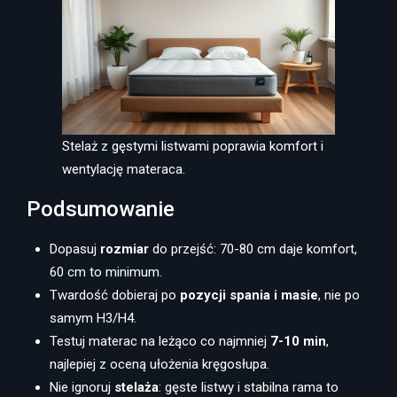
Stelaż z gęstymi listwami poprawia komfort i
wentylację materaca.
Podsumowanie
Dopasuj
rozmiar
do przejść: 70-80 cm daje komfort,
60 cm to minimum.
Twardość dobieraj po
pozycji spania i masie
, nie po
samym H3/H4.
Testuj materac na leżąco co najmniej
7-10 min
,
najlepiej z oceną ułożenia kręgosłupa.
Nie ignoruj
stelaża
: gęste listwy i stabilna rama to