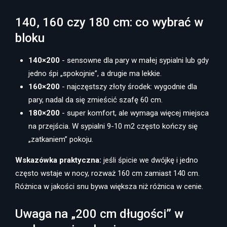
140, 160 czy 180 cm: co wybrać w
bloku
140×200
- sensowne dla pary w małej sypialni lub gdy
jedno śpi „spokojnie”, a drugie ma lekkie.
160×200
- najczęstszy złoty środek: wygodnie dla
pary, nadal da się zmieścić szafę 60 cm.
180×200
- super komfort, ale wymaga więcej miejsca
na przejścia. W sypialni 9-10 m2 często kończy się
„zatkaniem” pokoju.
Wskazówka praktyczna:
jeśli śpicie we dwójkę i jedno
często wstaje w nocy, rozważ 160 cm zamiast 140 cm.
Różnica w jakości snu bywa większa niż różnica w cenie.
Uwaga na „200 cm długości” w