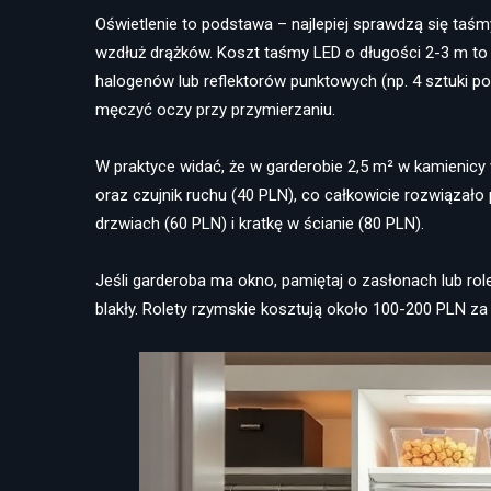
Oświetlenie to podstawa – najlepiej sprawdzą się ta
wzdłuż drążków. Koszt taśmy LED o długości 2-3 m to 
halogenów lub reflektorów punktowych (np. 4 sztuki p
męczyć oczy przy przymierzaniu.
W praktyce widać, że w garderobie 2,5 m² w kamienic
oraz czujnik ruchu (40 PLN), co całkowicie rozwiązał
drzwiach (60 PLN) i kratkę w ścianie (80 PLN).
Jeśli garderoba ma okno, pamiętaj o zasłonach lub role
blakły. Rolety rzymskie kosztują około 100-200 PLN z