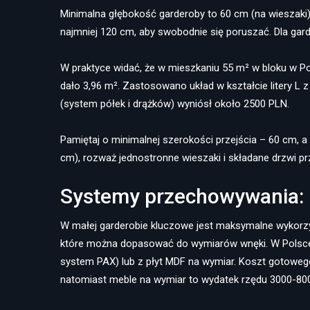
Minimalna głębokość garderoby to 60 cm (na wieszaki), 
najmniej 120 cm, aby swobodnie się poruszać. Dla garde
W praktyce widać, że w mieszkaniu 55 m² w bloku w Po
dało 3,96 m². Zastosowano układ w kształcie litery L 
(system półek i drążków) wyniósł około 2500 PLN.
Pamiętaj o minimalnej szerokości przejścia – 60 cm, a
cm), rozważ jednostronne wieszaki i składane drzwi p
Systemy przechowywania: pó
W małej garderobie kluczowe jest maksymalne wykorzys
które można dopasować do wymiarów wnęki. W Polsce 
system PAX) lub z płyt MDF na wymiar. Koszt gotoweg
natomiast meble na wymiar to wydatek rzędu 3000-80