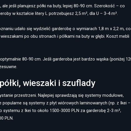
ale jeśli planujesz półki na buty, lepiej 80-90 cm. Szerokość – co
roby w kształcie litery L potrzebujesz 2,5 m², dla U – 3-4 m².
znaniu udało się wydzielić garderobę o wymiarach 1,8 m x 2,2 m, co
z wieszakami po obu stronach i półkami na buty w głębi. Koszt mebli
 optymalnie 80-90 cm. Jeśli garderoba jest bardzo wąska (poniżej 12
rzesuwne.
łki, wieszaki i szuflady
tanie przestrzeni. Najlepiej sprawdzają się systemy modułowe,
popularne są systemy z płyt wiórowych laminowanych (np. z Ikei –
o systemu z Ikei to około 1500-3000 PLN za garderobę 2-3 m²,
00 PLN.