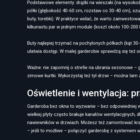
Podstawowe elementy: drążki na wieszaki (na wysokości
półki (głębokość 40-60 cm, rozstaw co 30-40 cm), szufl
buty, torebki). W praktyce widać, że warto zainwesto
kilkunastu par w jednym module (koszt około 100-200 
Buty najlepiej trzymać na pochylonych półkach (kąt 30
ułatwia dostęp. W małej garderobie sprawdzą się też or
Ważne: nie zapomnij o strefie na ubrania sezonowe – gó
zimowe kurtki. Wykorzystaj też tył drzwi – można tam 
Oświetlenie i wentylacja: 
Garderoba bez okna to wyzwanie – bez odpowiedniej wen
wielkiej płyty często brakuje kanałów wentylacyjnych, 
nawiewników w drzwiach. Możesz też zamontować krat
– jeśli to możliwe – połączyć garderobę z systemem we