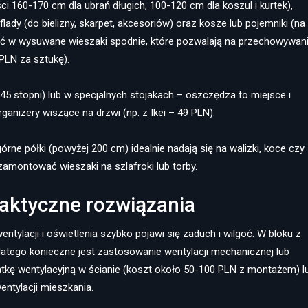
 160-170 cm dla ubrań długich, 100-120 cm dla koszul i kurtek),
ady (do bielizny, skarpet, akcesoriów) oraz kosze lub pojemniki (na
wać w wysuwane wieszaki spodnie, które pozwalają na przechowywan
PLN za sztukę).
-45 stopni) lub w specjalnych stojakach – oszczędza to miejsce i
ganizery wiszące na drzwi (np. z Ikei – 49 PLN).
rne półki (powyżej 200 cm) idealnie nadają się na walizki, koce czy
zamontować wieszaki na szlafroki lub torby.
praktyczne rozwiązania
tylacji i oświetlenia szybko pojawi się zaduch i wilgoć. W bloku z
dlatego konieczne jest zastosowanie wentylacji mechanicznej lub
kę wentylacyjną w ścianie (koszt około 50-100 PLN z montażem) l
ntylacji mieszkania.