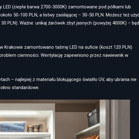
śmy LED (ciepła barwa 2700-3000K) zamontowane pod półkami lub
około 50-100 PLN, a listwy zasilającej – 30-50 PLN. Możesz też uży
o 30 PLN). Ważne: unikaj żarówek zbyt jasnych (powyżej 4000K) – bę
y w Krakowie zamontowano taśmę LED na suficie (koszt 120 PLN)
o problem ciemności. Wentylację zapewniono przez nawiewnik w
tach – najlepiej z materiału blokującego światło UV, aby ubrania nie
a okno standardowe.