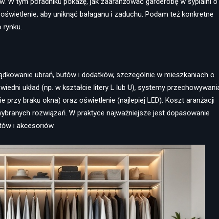
w. W tym poradniku pokażę, jak zaaranżować garderobę w sypialni o
i oświetlenie, aby uniknąć bałaganu i zaduchu. Podam też konkretne
 rynku.
ządkowanie ubrań, butów i dodatków, szczególnie w mieszkaniach o
iedni układ (np. w kształcie litery L lub U), systemy przechowywani
ie przy braku okna) oraz oświetlenie (najlepiej LED). Koszt aranżacji
ybranych rozwiązań. W praktyce najważniejsze jest dopasowanie
tów i akcesoriów.