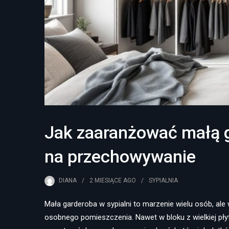
Jak zaaranżować małą g
na przechowywanie
DIANA
2 MIESIĄCE
AGO
SYPIALNIA
Mała garderoba w sypialni to marzenie wielu osób, ale
osobnego pomieszczenia. Nawet w bloku z wielkiej pł