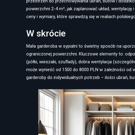
przestrzeń do przechowywania ubrań, butów i dodatkó
powierzchni 2-4 m², jak zaplanować układ, wentylację 
ceny i wymiary, które sprawdzą się w realiach polskiego
W skrócie
Mała garderoba w sypialni to świetny sposób na upor
ograniczonej powierzchni. Kluczowe elementy to: odpow
(półki, wieszaki, szuflady), dobra wentylacja (szczególn
może wynieść od 1500 do 8000 PLN w zależności od w
garderoby do indywidualnych potrzeb – ilości ubrań, bu