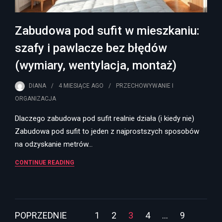
Zabudowa pod sufit w mieszkaniu:
szafy i pawlacze bez błędów
(wymiary, wentylacja, montaż)
DIANA
4 MIESIĄCE
AGO
PRZECHOWYWANIE I
ORGANIZACJA
Dlaczego zabudowa pod sufit realnie działa (i kiedy nie)
Zabudowa pod sufit to jeden z najprostszych sposobów
na odzyskanie metrów…
CONTINUE READING
Stronicowanie
POPRZEDNIE
1
2
3
4
…
9