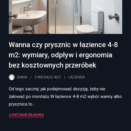
Wanna czy prysznic w łazience 4-8
m2: wymiary, odpływ i ergonomia
bez kosztownych przeróbek
DIANA
3 MIESIĄCE
AGO
ŁAZIENKA
Od tego zacznij: jak podejmować decyzję, żeby nie
żałować po montażu W łazience 4-8 m2 wybór wanny albo
prysznica to…
CONTINUE READING