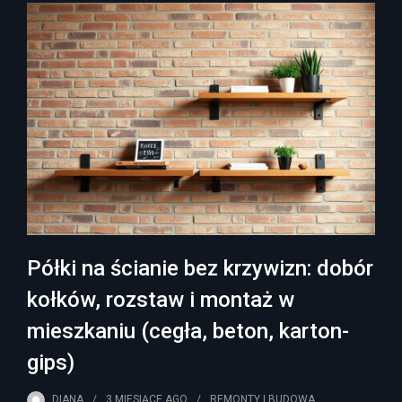
Półki na ścianie bez krzywizn: dobór
kołków, rozstaw i montaż w
mieszkaniu (cegła, beton, karton-
gips)
DIANA
3 MIESIĄCE
AGO
REMONTY I BUDOWA