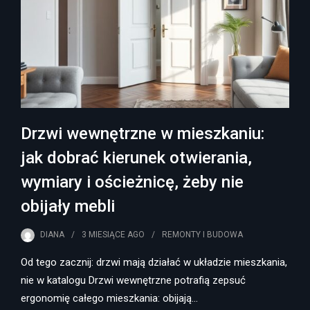
Drzwi wewnętrzne w mieszkaniu:
jak dobrać kierunek otwierania,
wymiary i ościeżnicę, żeby nie
obijały mebli
DIANA
3 MIESIĄCE
AGO
REMONTY I BUDOWA
Od tego zacznij: drzwi mają działać w układzie mieszkania,
nie w katalogu Drzwi wewnętrzne potrafią zepsuć
ergonomię całego mieszkania: obijają…