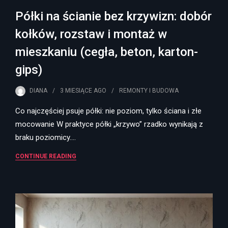
Półki na ścianie bez krzywizn: dobór
kołków, rozstaw i montaż w
mieszkaniu (cegła, beton, karton-
gips)
DIANA
3 MIESIĄCE
AGO
REMONTY I BUDOWA
Co najczęściej psuje półki: nie poziom, tylko ściana i złe
mocowanie W praktyce półki „krzywo” rzadko wynikają z
braku poziomicy.…
CONTINUE READING