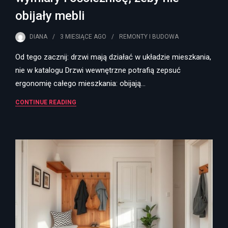
obijały mebli
DIANA
3 MIESIĄCE
AGO
REMONTY I BUDOWA
Od tego zacznij: drzwi mają działać w układzie mieszkania,
nie w katalogu Drzwi wewnętrzne potrafią zepsuć
ergonomię całego mieszkania: obijają…
CONTINUE READING