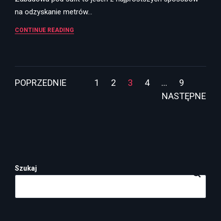
na odzyskanie metrów…
CONTINUE READING
Stronicowanie
POPRZEDNIE
1
2
3
4
…
9
NASTĘPNE
wpisów
Szukaj