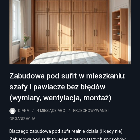
Zabudowa pod sufit w mieszkaniu:
szafy i pawlacze bez błędów
(wymiary, wentylacja, montaż)
DIANA
4 MIESIĄCE
AGO
PRZECHOWYWANIE I
ORGANIZACJA
Dlaczego zabudowa pod sufit realnie działa (i kiedy nie)
Zabudowa pod sufit to jeden z najprostszych sposobów